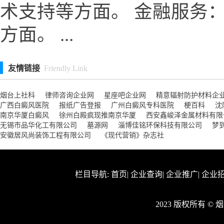
术支持等方面。 金融服务
方面。 ...
友情链接
Friendly Link
烟台上社科
律师咨询企业网
星座吧企业网
精意辐射防护材料企
广西白癜风医院
报纸广告登报
广州白癜风专科医院
梗百科
沈
南京华厦白癜风
徐州白殿疯现推南京华厦
西安鑫峻泽金属材料有限
无锡市品华化工有限公司
墓源网
淄博佳铭环保科技有限公司
梦
安徽居风尚装饰工程有限公司
《现代营销》杂志社
栏目导航:
首页
|
企业查询
|
企业推广
|
企业
2023 版权所有 ©